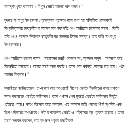
অবস্থা খুবই ভালোই। বিপুল ভোটে আমরা পাশ করব।’’
বুধবার মাধবপুর উপজেলা প্রেসক্লাব প্রাঙ্গণে বসে কথা হয় সম্মিলিত বেসরকারি
বিশ্ববিদ্যালয় ছাত্রলীগের সাবেক সহ সভাপতি শেখ আরিয়ান রুবেলের সাথে। তিনি
হবিগঞ্জ-৪ আসনে নির্বাচনে ছাত্রলীগের সমন্বয় টিমের সদস্য। তার বাড়ি মাধবপুর
উপজেলায়।
শেখ আরিয়ান রুবেল বলেন, ‘‘আমাদের মন্ত্রী একজন সৎ, স্বজ্জন মানুষ। অনেকে তার
বিরোধীতা করছেন। আমরা মাঠে কাজ করছি। তবে শেষ পর্যন্ত নৌকার জয় হবে। এটা
আমার বিশ্বাস।’’
স্থানীয়রা জানিয়েছেন, চা-বাগান আর আওয়ামী লীগের ভোটে বিভক্তির কারণে ক্ষণে
ক্ষণে বদলাচ্ছে ভোটের সমীকরণ। তবে এখানে শেষ মূহুর্তে ভোটের সমীকরণ কিছুটা
পাল্টাতে পারে। কারণ হিসেবে তারা বলছেন, এই আসনে বাড়ি দেশের শীর্ষ স্থানীয় এক
শিল্প পরিবারের কর্ণধারের। দুই উপজেলার ভোটে এ পরিবারের বড় প্রভাব রয়েছে। তারা
যাকে সমর্থন করবেন, তার কপালে পড়বে রাজটীকা!