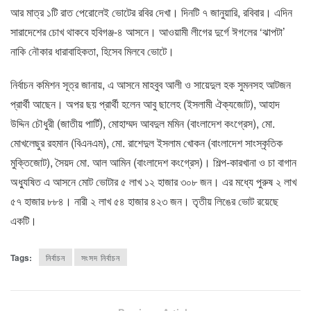
আর মাত্র ১টি রাত পেরোলেই ভোটের রবির দেখা। দিনটি ৭ জানুয়ারি, রবিবার। এদিন
সারাদেশের চোখ থাকবে হবিগঞ্জ-৪ আসনে। আওয়ামী লীগের দুর্গে ঈগলের ‘ঝাপটা’
নাকি নৌকার ধারাবাহিকতা, হিসেব মিলবে ভোটে।
নির্বাচন কমিশন সূত্র জানায়, এ আসনে মাহবুব আলী ও সায়েদুল হক সুমনসহ আটজন
প্রার্থী আছেন। অপর ছয় প্রার্থী হলেন আবু ছালেহ (ইসলামী ঐক্যজোট), আহাদ
উদ্দিন চৌধুরী (জাতীয় পার্টি), মোহাম্মদ আবদুল মমিন (বাংলাদেশ কংগ্রেস), মো.
মোখলেছুর রহমান (বিএনএম), মো. রাশেদুল ইসলাম খোকন (বাংলাদেশ সাংস্কৃতিক
মুক্তিজোট), সৈয়দ মো. আল আমিন (বাংলাদেশ কংগ্রেস)। শিল্প-কারখানা ও চা বাগান
অধ্যুষিত এ আসনে মোট ভোটার ৫ লাখ ১২ হাজার ৩০৮ জন। এর মধ্যে পুরুষ ২ লাখ
৫৭ হাজার ৮৮৪। নারী ২ লাখ ৫৪ হাজার ৪২৩ জন। তৃতীয় লিঙের ভোট রয়েছে
একটি।
Tags:
নির্বাচন
সংসদ নির্বাচন