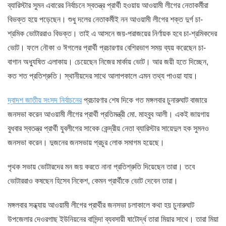
ব্যারিস্টার সুমন এবারের নির্বাচনে স্বতন্ত্র প্রার্থী হওয়ায় আওয়ামী লীগের নেতাকর্মীরা
বিভক্ত হয়ে পড়েছেন। শুধু দলের নেতাকর্মীই নন আওয়ামী লীগের শক্ত দুর্গ চা-
শ্রমিক ভোটাররাও বিভক্ত। তাই এ আসনে জয়-পরাজয়ের নির্ণায়ক হবে চা-শ্রমিকদের
ভোট। ফলে নৌকা ও ঈগলের প্রার্থী প্রচারণার বেশিরভাগ সময় ব্যয় করেছেন চা-
বাগান অধ্যুষিত এলাকায়। চেয়েছেন নিজের মার্কায় ভোট। আর জয়ী হতে দিচ্ছেন,
কত শত প্রতিশ্রুতি। স্থানীয়দের সাথে আলাপকালে এমন তথ্য পাওয়া যায়।
দ্বাদশ জাতীয় সংসদ নির্বাচনের
প্রচারণার শেষ দিকে গত মঙ্গলবার চুনারুঘাট বাজারে
জনসভা করেন আওয়ামী লীগের প্রার্থী প্রতিমন্ত্রী মো. মাহবুব আলী। একই জায়গায়
বুধবার স্বতন্ত্র প্রার্থী যুবলীগের সাবেক কেন্দ্রীয় নেতা ব্যারিস্টার সায়েদুল হক সুমনও
জনসভা করেন। দুজনের জনসভায় প্রচুর লোক সমাগম হয়েছে।
পৃথক সভায় ভোটারদের মন জয় করতে নানা প্রতিশ্রুতি দিয়েছেন তারা। তবে
ভোটাররাও কষছেন হিসেব নিকেশ, কেমন প্রার্থীকে ভোট দেবেন তারা।
মঙ্গলবার সন্ধ্যায় আওয়ামী লীগের প্রার্থীর জনসভা চলাকালে কথা হয় চুনারুঘাট
উপজেলার দেওরগাছ ইউনিয়নের বাসিন্দা ব্যবসায়ী ষাটোর্দ্ধ তারা মিয়ার সাথে। তারা মিয়া