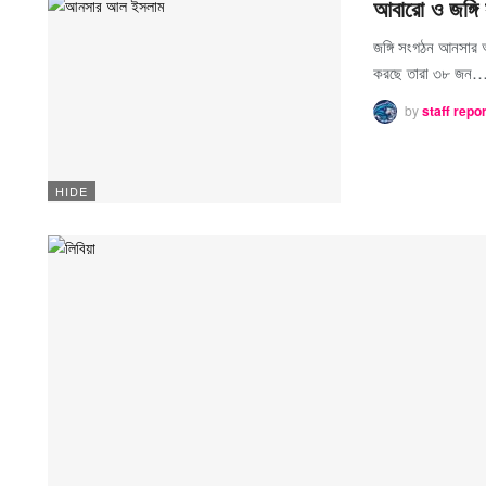
আবারো ও জঙ্গি 
জঙ্গি সংগঠন আনসার আ
করছে তারা ৩৮ জন
by
staff repo
HIDE