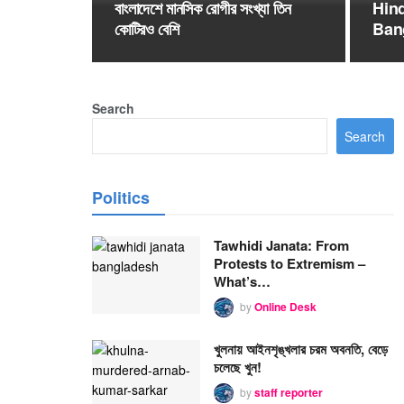
বাংলাদেশে মানসিক রোগীর সংখ্যা তিন
Hind
কোটিরও বেশি
Ban
Baz
Search
Search
Politics
Tawhidi Janata: From
Protests to Extremism –
What’s…
by
Online Desk
খুলনায় আইনশৃঙ্খলার চরম অবনতি, বেড়ে
চলেছে খুন!
by
staff reporter