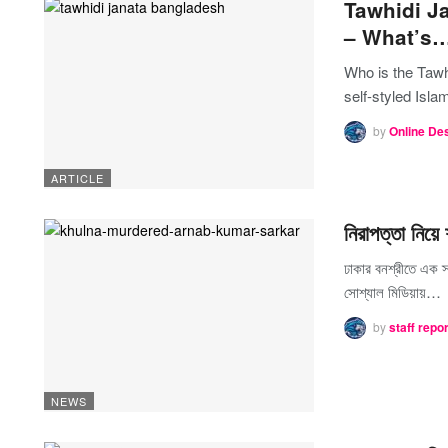
Tawhidi J
– What’s
Who is the Tawh
self-styled Isl
by
Online De
ARTICLE
নিরাপত্তা নিয়ে
ঢাকার বনশ্রীতে এক স
সোশ্যাল মিডিয়ায়…
by
staff repo
NEWS