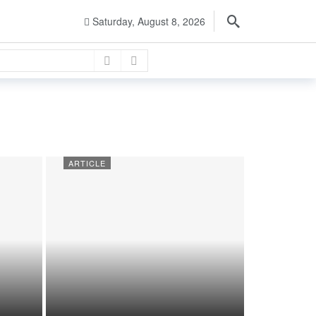
3 months ago
Saturday, August 8, 2026
4 months ago
4 months ago
es
4 months ago
s ago
ARTICLE
3 months ago