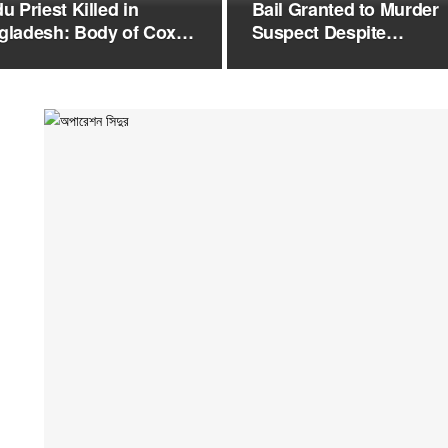
u Priest Killed in
Bail Granted to Murder
gladesh: Body of Cox’s
Suspect Despite
ar…
Admitting…