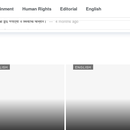
ts at Large in Bangladesh: Intelligence Alert on Terrorist Reorganization 2026
ainment
Human Rights
Editorial
English
া হিন্দু গণহত্যা ও বিধবাদের আখ্যান।
4 months ago
 রোগীর সংখ্যা তিন কোটিরও বেশি
4 months ago
Killed in Bangladesh: Body of Cox’s Bazar Temple Priest Found Hanging
 to Murder Suspect Despite Admitting Involvement in Dipu Chandra Das Case
By as Mobs Kill in Bangladesh: A Pattern of State Failure in Blasphemy Cas
 in Protest: Thousands Rally for Justice for Bangladeshi Hindus
7 month
LISH
ENGLISH
শুরুর আগে পাকিস্তানকে সতর্কবার্তা দেয়া নিয়ে ভারতে তোলপাড়
1 year ago
স করতে ইউনূস গং এর নীলনকশা: মুক্তি দেওয়া হচ্ছে পিলখানায় সেনা হত্যাকারীদের
1 year ago
 উগ্রবাদ
1 year ago
ts at Large in Bangladesh: Intelligence Alert on Terrorist Reorganization 2026