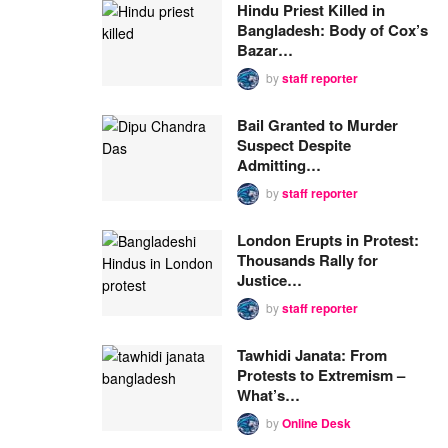
Hindu Priest Killed in
Bangladesh: Body of Cox’s
Bazar…
by
staff reporter
Bail Granted to Murder
Suspect Despite
Admitting…
by
staff reporter
London Erupts in Protest:
Thousands Rally for
Justice…
by
staff reporter
Tawhidi Janata: From
Protests to Extremism –
What’s…
by
Online Desk