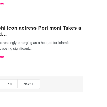
rter
hi Icon actress Pori moni Takes a
nd…
ncreasingly emerging as a hotspot for Islamic
 posing significant…
rter
10
Next