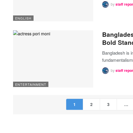
by
staff repo
ENGLISH
Banglades
Bold Sta
Bangladesh is i
fundamentalism,
by
staff repo
ENTERTAINMENT
1
2
3
…