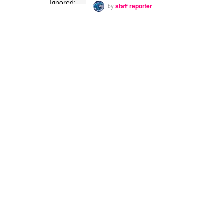
by
staff reporter