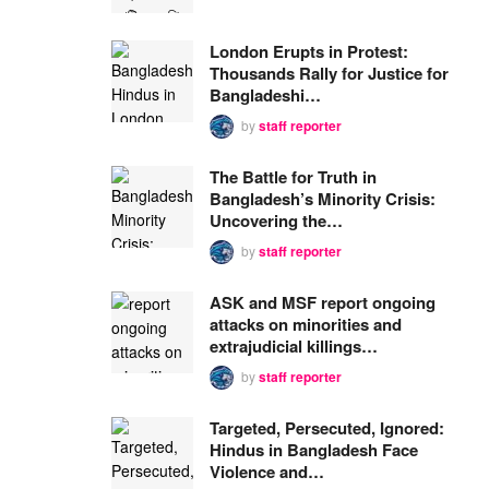
London Erupts in Protest:
Thousands Rally for Justice for
Bangladeshi…
by
staff reporter
The Battle for Truth in
Bangladesh’s Minority Crisis:
Uncovering the…
by
staff reporter
ASK and MSF report ongoing
attacks on minorities and
extrajudicial killings…
by
staff reporter
Targeted, Persecuted, Ignored:
Hindus in Bangladesh Face
Violence and…