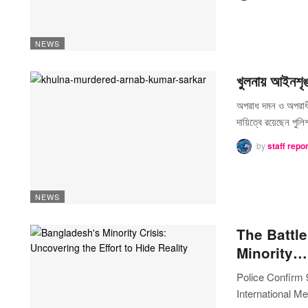
NEWS
খুলনায় আইনশৃ
অপরাধ দমন ও অপরাধী
দায়িত্বে রয়েছেন পু
by
staff repo
NEWS
The Battle
Minority…
Police Confirm 
International 