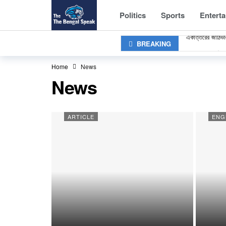
1,611 Militan
Politics
Sports
Entert
একাত্তরের জাঠিভাঙ
BREAKING
বাংলাদেশে মানসিক
Hindu Priest 
Home
News
Bail Granted
News
Police Stand 
London Erupts
ARTICLE
ENG
‘অপারেশন সিঁদুর’ 
সেনাবাহিনীকে ধ্বং
বাংলাদেশে ইসলামি
1,611 Militan