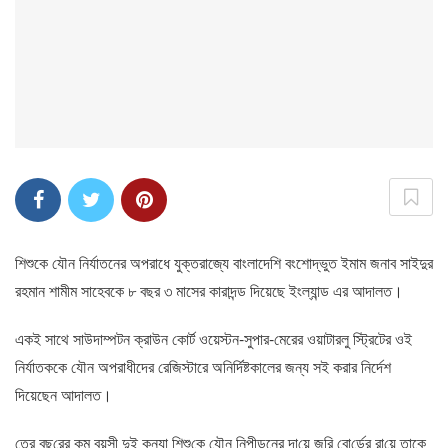
শিশুকে যৌন নির্যাতনের অপরাধে যুক্তরাজ্যে বাংলাদেশি বংশোদ্ভুত ইমাম জনাব সাইদুর
রহমান শামীম সাহেবকে ৮ বছর ৩ মাসের কারাদন্ড দিয়েছে ইংল্যান্ড এর আদালত।
একই সাথে সাউদাম্পটন ক্রাউন কোর্ট ওয়েস্টন-সুপার-মেরের ওয়াটারলু স্ট্রিটের ওই
নির্যাতককে যৌন অপরাধীদের রেজিস্টারে অনির্দিষ্টকালের জন্য সই করার নির্দেশ
দিয়েছেন আদালত।
তের বছ‌রের কম বয়সী দুই কন‌্যা শিশু‌কে যৌন নিপীড়নের দা‌য়ে জুরি বো‌র্ডের রা‌য়ে তাকে