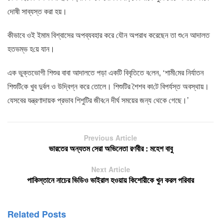
দোষী সাব্যস্ত কর‌া হয়।
কীভাবে ওই ইমাম বিশ্বাসের অপব্যবহার করে যৌন অপরাধ করেছেন তা শু‌নে আদালত
হতভম্ভ হ‌য়ে যান।
এক ভুক্তভোগী শিশুর বাবা আদালতে পড়া একটি বিবৃতিতে ব‌লেন, ‘শামী‌মের নির্যাত‌ন
শিশু‌টি‌কে খুব দুর্বল ও উদ্বিগ্ন করে তোলে। ‌শিশু‌টির শৈশব কা‌টে বিপর্যস্ত অবস্থায়।
যেসবের যন্ত্রণাদায়ক প্রভাব শিশ‌ু‌টির জীব‌নে দীর্ঘ সময়ের জন্য থেকে গেছে।’
Previous Article
ভারতের অন্যতম সেরা অভিনেতা রণবীর : মহেশ বাবু
Next Article
পাকিস্তানে নাচের ভিডিও ভাইরাল হওয়ায় কিশোরীকে খুন করল পরিবার
Related Posts