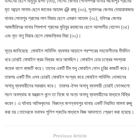
উদ্দিনের ছেলে মামুনুর রশিদ (৩৩), সিলেট জেলার গোলাপগঞ্জ থানার মছকাপুর গ্রামের
মৃত আব্দুস সালাম ছেলে জাকের আহমদ @ রাজু (৩৩), সুনামগঞ্জ জেলার দোয়ারাবাজার
থানার সোনাপুর গ্রামের লাল মিয়ার ছেলে এমরান আহমদ (৩১), হবিগঞ্জ জেলার
আজমীরিগঞ্জ থানার শিবপাশা গ্রামের মুহিবুর রহমানের ছেলে আলমগীর হোসেন (৩৫)
এবং মৃত নানু মিয়ার ছেলে মোজাক্কির মিয়া (৩২)।
সূত্র জানিয়েছে মোবাইল সার্ভিসিং ব্যবসার আড়ালে পরস্পরের সহযোগীতায় দীর্ঘদিন
ধরে চোরাই মোবাইল ক্রয় বিক্রয় করে আসছিল। মোবাইল চোর চক্রের সদস্যরা
কয়েক ধাপে কাজটি করে। তাদের একটি টিম শুধু মোবাইল ফোন চুরির কাজটি করে।
তারপর একটি টিম এসব চোরাই মোবাইল সংগ্রহ করে মোবাইল সার্ভিসিং দোকানের
অসাধু ব্যবসায়ীদের সরবরাহ করে। তারপর ঐসব অসাধু ব্যবসায়ী চোরাই ফোনগুলো
সচল অবস্থায় বা যন্ত্রাংশ খুলে তা নিজে বা অন্য অসাধু ব্যবসায়ীদের মাধ্যমে বিক্রি
করেন। এ ঘটনায় আটককৃদের বিরুদ্ধে জগন্নাথপুর থানায় একটি নিয়মিত মামলা রুজু
করা হয়।তাদেরকে যথাযথ পুলিশ স্কটের মাধ্যমে বিজ্ঞ আদালতে প্রেরণ করা হয়েছে।
Previous Article