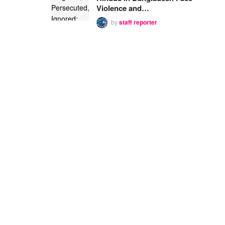
Violence and…
by
staff reporter