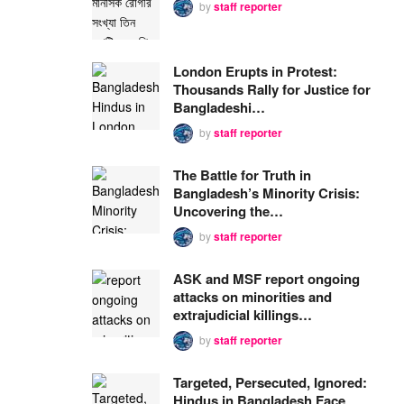
by
staff reporter
London Erupts in Protest:
Thousands Rally for Justice for
Bangladeshi…
by
staff reporter
The Battle for Truth in
Bangladesh’s Minority Crisis:
Uncovering the…
by
staff reporter
ASK and MSF report ongoing
attacks on minorities and
extrajudicial killings…
by
staff reporter
Targeted, Persecuted, Ignored:
Hindus in Bangladesh Face