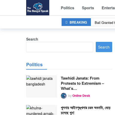
Hindu Priest 
Politics
Sports
Entert
Bail Granted
BREAKING
Police Stand 
London Erupts
Search
‘অপারেশন সিঁদুর’ 
Search
সেনাবাহিনীকে ধ্বং
বাংলাদেশে ইসলামি
Politics
1,611 Militan
Tawhidi Janata: From
Protests to Extremism –
What’s…
by
Online Desk
খুলনায় আইনশৃঙ্খলার চরম অবনতি, বেড়ে
চলেছে খুন!