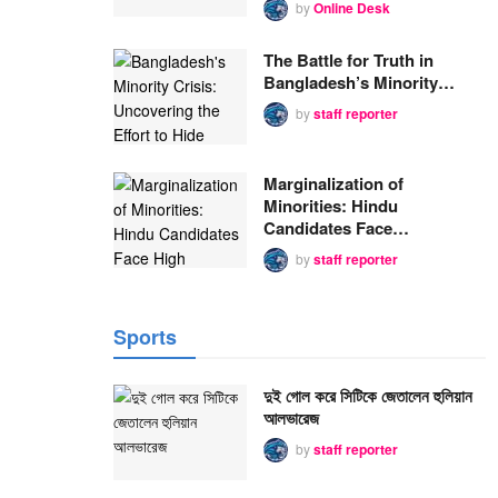
by
Online Desk
The Battle for Truth in
Bangladesh’s Minority…
by
staff reporter
Marginalization of
Minorities: Hindu
Candidates Face…
by
staff reporter
Sports
দুই গোল করে সিটিকে জেতালেন হুলিয়ান
আলভারেজ
by
staff reporter