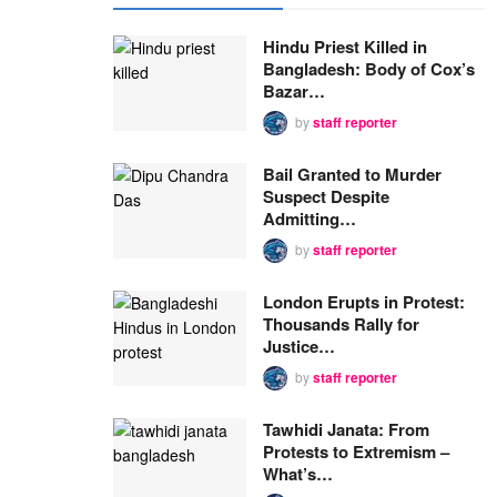
Hindu Priest Killed in
Bangladesh: Body of Cox’s
Bazar…
by
staff reporter
Bail Granted to Murder
Suspect Despite
Admitting…
by
staff reporter
London Erupts in Protest:
Thousands Rally for
Justice…
by
staff reporter
Tawhidi Janata: From
Protests to Extremism –
What’s…