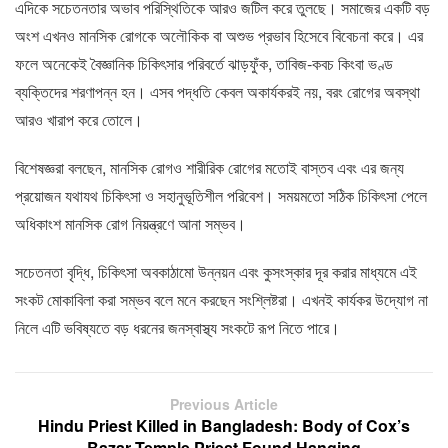
এদিকে সচেতনতার অভাব পরিস্থিতিকে আরও জটিল করে তুলছে। সমাজের একটি বড়
অংশ এখনও মানসিক রোগকে অলৌকিক বা অশুভ প্রভাব হিসেবে বিবেচনা করে। এর
ফলে অনেকেই বৈজ্ঞানিক চিকিৎসার পরিবর্তে ঝাড়ফুঁক, তাবিজ-কবচ কিংবা ভণ্ড
ব্যক্তিদের শরণাপন্ন হন। এসব পদ্ধতি কেবল অকার্যকরই নয়, বরং রোগের অবস্থা
আরও খারাপ করে তোলে।
বিশেষজ্ঞরা বলছেন, মানসিক রোগও শারীরিক রোগের মতোই বাস্তব এবং এর জন্য
প্রয়োজন যথাযথ চিকিৎসা ও সহানুভূতিশীল পরিবেশ। সময়মতো সঠিক চিকিৎসা পেলে
অধিকাংশ মানসিক রোগ নিয়ন্ত্রণে আনা সম্ভব।
সচেতনতা বৃদ্ধি, চিকিৎসা অবকাঠামো উন্নয়ন এবং কুসংস্কার দূর করার মাধ্যমে এই
সংকট মোকাবিলা করা সম্ভব বলে মনে করছেন সংশ্লিষ্টরা। এখনই কার্যকর উদ্যোগ না
নিলে এটি ভবিষ্যতে বড় ধরনের জনস্বাস্থ্য সংকটে রূপ নিতে পারে।
Previous Article
Hindu Priest Killed in Bangladesh: Body of Cox’s
Bazar Temple Priest Found Hanging