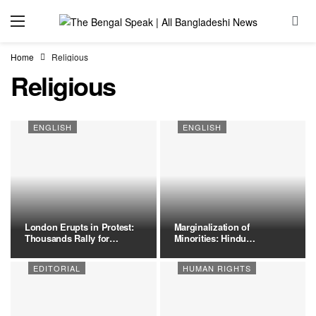
Home
Religious
Religious
ENGLISH
ENGLISH
London Erupts in Protest:
Marginalization of
Thousands Rally for
Minorities: Hindu
Justice…
Candidates Face…
EDITORIAL
HUMAN RIGHTS