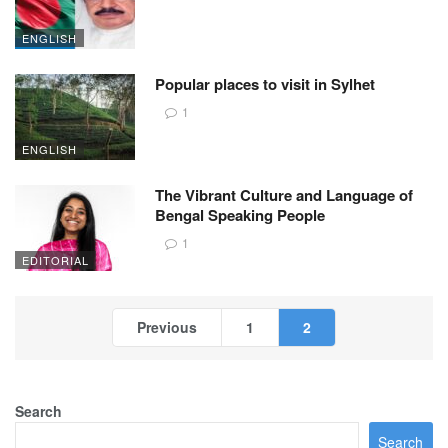
ENGLISH
Popular places to visit in Sylhet
1
ENGLISH
The Vibrant Culture and Language of
Bengal Speaking People
1
EDITORIAL
Previous
1
2
Search
Search