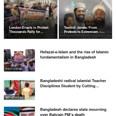
London Erupts in Protest:
Tawhidi Janata: From
Thousands Rally for
Protests to Extremism –
Justice…
What’s…
Hefazat-e-Islam and the rise of Islamic
fundamentalism in Bangladesh
EDITORIAL
Bangladeshi radical islamist Teacher
Disciplines Student by Cutting…
BDNEWS24
Bangladesh declares state mourning
over Bahrain PM’s death