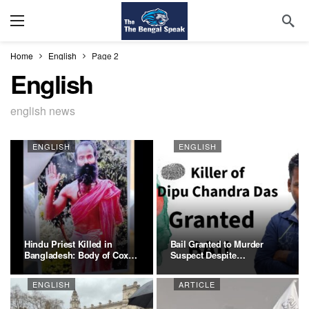
Home
English
Page 2
English
english news
ENGLISH
ENGLISH
Hindu Priest Killed in
Bail Granted to Murder
Bangladesh: Body of Cox’s
Suspect Despite
Bazar…
Admitting…
ENGLISH
ARTICLE